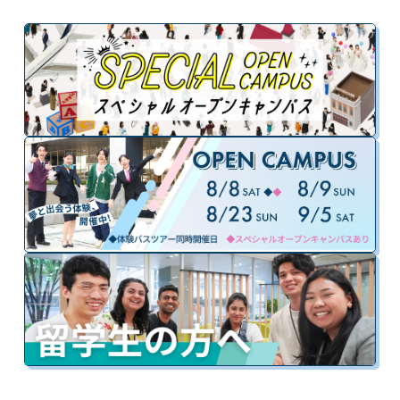
知らせ
2026.07.13
お知らせ
「ジュニアお仕事体験2026」開催決定！＜お申込みもコチラか
ら！＞
2026.06.16
国際エアライン科
青春ガールズクワイアLIVE in Fiesta Filipino CHUBU 2026♪
2026.05.22
ブライダル科
春のブライダル週間を開催しました。