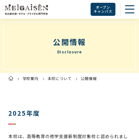
オープン
キャンパス
公開情報
Disclosure
学校案内
本校について
公開情報
ト
ッ
プ
ペ
ー
ジ
2025年度
本校は、高等教育の修学支援新制度対象校と認められまし