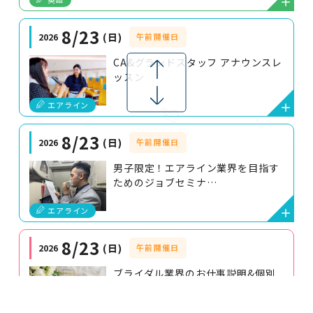
8/23
日
2026
午前開催日
CA&グランドスタッフ アナウンスレ
ッスン
エアライン
8/23
日
2026
午前開催日
男子限定！エアライン業界を目指す
ためのジョブセミナ…
エアライン
8/23
日
2026
午前開催日
ブライダル業界のお仕事説明&個別
相談会