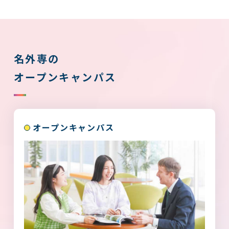
ブライダル
8/23
日
2026
午前開催日
英語が苦手でも大丈夫！英語でホテ
名外専の
ルにチェックイン！
オープンキャンパス
ホテル
9/5
土
2026
午前開催日
英語資格チャレンジコース！～英
オープンキャンパス
検・TOEICの取り…
英語
9/5
土
2026
午前開催日
安全を守るCAのお仕事！セーフティ
デモにTry！