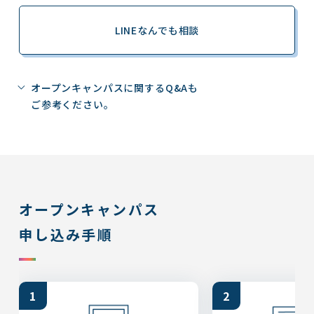
エアライン
LINEなんでも相談
10/17
土
2026
午前開催日
模擬結婚式にご招待！憧れのお仕事
オープンキャンパスに関するQ&Aも
体験
ご参考ください。
ブライダル
10/17
土
2026
午前開催日
ドレスコーディネート体験
オープンキャンパス
ブライダル
申し込み手順
10/17
土
2026
午前開催日
一流ホテルのサービス”フルーツカ
ット”をレクチャー…