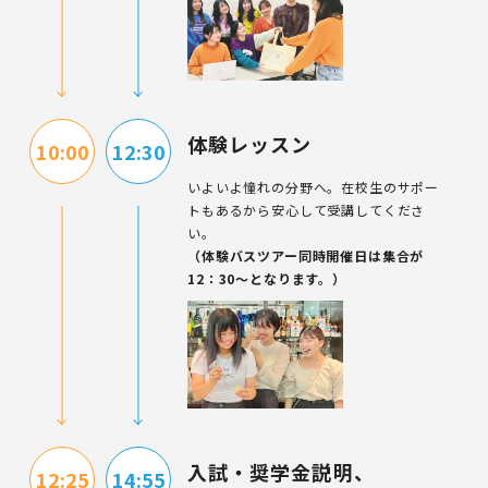
体験レッスン
10:00
12:30
いよいよ憧れの分野へ。
在校生のサポー
トもあるから安心して受講してくださ
い。
（体験バスツアー同時開催日は集合が
12：30～
となります。）
入試・奨学金説明、
12:25
14:55