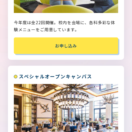
エアライン
9/5
土
2026
午前開催日
今年度は全22回開催。校内を会場に、各科多彩な体
男子限定！エアライン業界を目指す
験メニューをご用意しています。
ためのジョブセミナ…
お申し込み
エアライン
9/5
土
2026
午前開催日
ブライダル業界のお仕事説明&個別
スペシャルオープンキャンパス
相談会
ブライダル
9/5
土
2026
午前開催日
簡単アレンジ★カクテルタイム！