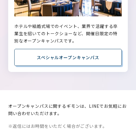
ホテル
10/17
土
2026
午前開催日
ホテルや結婚式場でのイベント、業界で活躍する卒
Halloween Special＆英語で“見
業生を招いてのトークショーなど、開催日限定の特
る”…
別なオープンキャンパスです。
英語
スペシャルオープンキャンパス
10/17
土
2026
午前開催日
エアライン採用面接 初級セミナー
エアライン
オープンキャンパスに関するギモンは、LINEでお気軽にお
10/17
土
2026
午前開催日
問い合わせいただけます。
男子限定！エアライン業界を目指す
※返信にはお時間をいただく場合がございます。
ためのジョブセミナ…