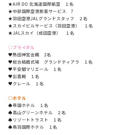
★AIR DO 北海道国際航空 １名
★中部国際空港旅客サービス 7
★羽田空港JALグランドスタッフ ２名
★スカイビルサービス（羽田空港） １名
★JALスカイ（成田空港） １名
○ブライダル
♥熱田神宮会館 2名
♥総合結婚式場 グランドティアラ １名
♥平安閣マリエール １名
♥出雲殿 １名
♥クレール １名
○ホテル
♠帝国ホテル １名
♠高山グリーンホテル ２名
♠リゾートトラスト １名
♠鳥羽国際ホテル １名