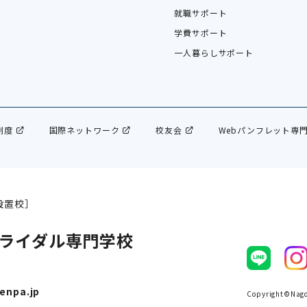
就職サポート
学費サポート
一人暮らしサポート
制度
国際ネットワーク
校友会
Webパンフレット専
設置校］
ライダル専門学校
enpa.jp
Copyright©Nagoy