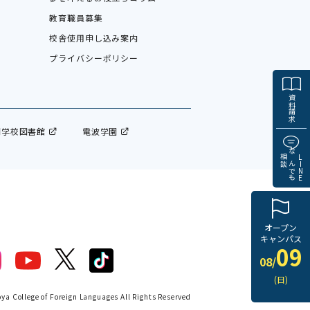
教育職員募集
校舎使用申し込み案内
プライバシーポリシー
資料請求
門学校図書館
電波学園
相談
なんでも
LINE
オープン
キャンパス
09
08/
(日)
a College of Foreign Languages All Rights Reserved