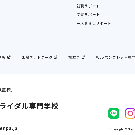
就職サポート
学費サポート
一人暮らしサポート
制度
国際ネットワーク
校友会
Webパンフレット専
設置校］
ライダル専門学校
enpa.jp
Copyright©Nagoy