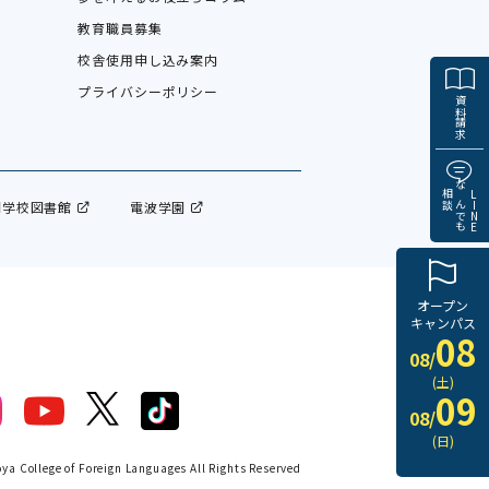
教育職員募集
校舎使用申し込み案内
プライバシーポリシー
資料請求
相談
なんでも
LINE
門学校図書館
電波学園
オープン
キャンパス
08
08/
(土)
09
08/
(日)
a College of Foreign Languages All Rights Reserved