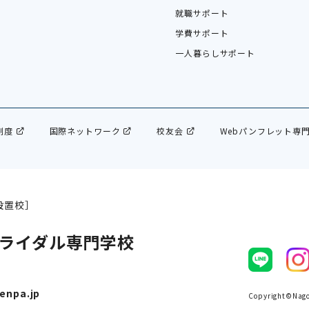
就職サポート
学費サポート
一人暮らしサポート
制度
国際ネットワーク
校友会
Webパンフレット専
設置校］
ライダル専門学校
enpa.jp
Copyright©Nagoy