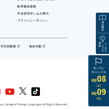
教育職員募集
校舎使用申し込み案内
プライバシーポリシー
資料請求
相談
なんでも
LINE
門学校図書館
電波学園
オープン
キャンパス
08
08/
(土)
09
08/
(日)
a College of Foreign Languages All Rights Reserved