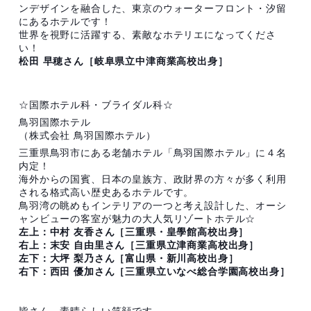
ンデザインを融合した、東京のウォーターフロント・汐留
にあるホテルです！
世界を視野に活躍する、素敵なホテリエになってくださ
い！
松田 早穂さん［岐阜県立中津商業高校出身］
☆国際ホテル科・ブライダル科☆
鳥羽国際ホテル
（株式会社 鳥羽国際ホテル）
三重県鳥羽市にある老舗ホテル「鳥羽国際ホテル」に４名
内定！
海外からの国賓、日本の皇族方、政財界の方々が多く利用
される格式高い歴史あるホテルです。
鳥羽湾の眺めもインテリアの一つと考え設計した、オーシ
ャンビューの客室が魅力の大人気リゾートホテル☆
左上：中村 友香さん［三重県・皇學館高校出身］
右上：末安 自由里さん［三重県立津商業高校出身］
左下：大坪 梨乃さん［富山県・新川高校出身］
右下：西田 優加さん［三重県立いなべ総合学園高校出身］