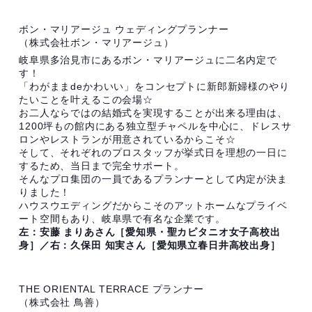
ボン・マリアージュ ウェディングプランナー
（株式会社ボン・マリアージュ）
岐阜県多治見市にあるボン・マリアージュに二名内定で
す！
「わがままdeかわいい」をコンセプトに新郎新婦様のやり
たいことを叶えるこの会場☆
お二人ならではの結婚式を実現することが出来る理由は、
1200坪もの館内にある独立型チャペルを中心に、ドレスサ
ロンやレストランが用意されているからこそ☆
そして、それぞれのプロスタッフが挙式日を理想の一日に
するため、当日まで完全サポート。
そんなプロ集団の一員であるプランナーとして内定が決ま
りました！
ハウスウエディングだからこそのアットホームなプライベ
ート空間もあり、岐阜県で有名な企業です。
左：安藤 まりあさん［愛知県・聖カピタニオ女子高校出
身］／右：久保田 知実さん［愛知県立春日井高校出身］
THE ORIENTAL TERRACE プランナー
（株式会社 鳥善）