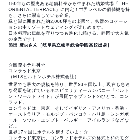
150年もの歴史ある老舗料亭から生まれた結婚式場「THE
ORIENTAL TERRACE」に内定！世界レベルの価値観を持
ち、さらに躍進している企業。
緑と湖に囲まれた約2,000坪もの楽園で、抜群のロケーシ
ョンの中リゾートウェディングが楽しめます。
日本料理の伝統を守りつつも進化し続ける、静岡で大人気
の企業です！
熊田 麻央さん［岐阜県立岐阜総合学園高校出身］
☆国際ホテル科☆
コンラッド東京
（MT&ヒルトンホテル株式会社）
世界でも最大の規模を誇り、世界93ヶ国以上、現在も急速
な発展を遂げているホスピタリティーカンパニー『ヒルト
ン・ワールドワイド』が展開するブランドのひとつ、コン
ラッド。
コンラッドは、東京、そしてイギリス・アメリカ・香港・
オーストラリア・モルジブ・バンコク・バリ島・シンガポ
ール・ソウル・エジプト・ベルギー・アイルランドなどな
ど...
世界17ヶ国にホテルを構えています☆
コンラッド東京は、コンラッドホテルズの格式と和のモダ