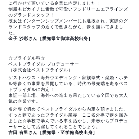
に行かせて頂いている企業に内定しました！
制服もピカイチに素敵で可愛いフジドリームエアラインズ
のグランドスタッフ！
彼女はインターンシップメンバーにも選抜され、実際のグ
ランドスタッフの近くで働きながら、夢を描いてきまし
た。
金子 沙彩さん［愛知県立御津高校出身］
☆ブライダル科☆
ベストブライダル プロデューサー
（株式会社ベストブライダル）
ゲストハウス・海外ウエディング・家族挙式・楽婚・ホテ
ル等多くの事業を展開している、時代の最先端を走るベス
トブライダルに内定！
東証一部上場、海外への進出も果たしている全国でも大人
気の企業です。
名外専で初めてベストブライダルから内定を頂きました。
ずっと夢であったブライダル業界...ここ名外専で夢を掴み
ました☆学校で学んでいる事を活かし、来春からプロデュ
ーサーとして活躍してくれることでしょう。
吉田 有里さん［愛知県・至学館高校出身］