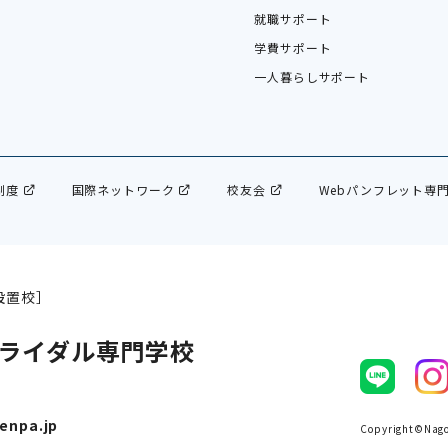
就職サポート
学費サポート
一人暮らしサポート
制度
国際ネットワーク
校友会
Webパンフレット専
設置校］
ライダル専門学校
enpa.jp
Copyright©Nagoy