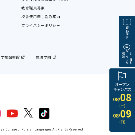
教育職員募集
校舎使用申し込み案内
プライバシーポリシー
資料請求
相談
なんでも
LINE
門学校図書館
電波学園
オープン
キャンパス
08
08/
(土)
09
08/
(日)
a College of Foreign Languages All Rights Reserved