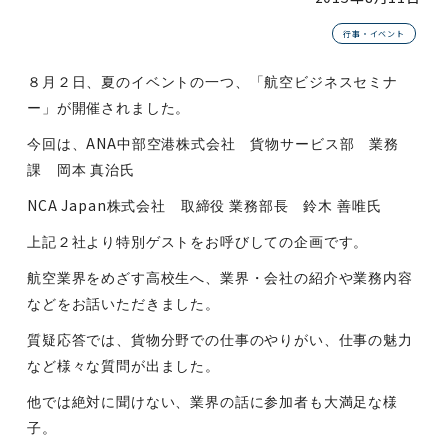
行事・イベント
８月２日、夏のイベントの一つ、「航空ビジネスセミナ
ー」が開催されました。
ANA
今回は、
中部空港株式会社 貨物サービス部 業務
課 岡本
真治氏
NCA Japan
株式会社 取締役
業務部長 鈴木
善唯氏
上記２社より特別ゲストをお呼びしての企画です。
航空業界をめざす高校生へ、業界・会社の紹介や業務内容
などをお話いただきました。
質疑応答では、貨物分野での仕事のやりがい、仕事の魅力
など様々な質問が出ました。
他では絶対に聞けない、業界の話に参加者も大満足な様
子。