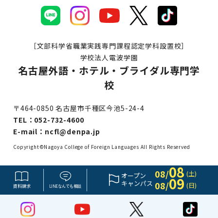
［文部科学省職業実践専門課程認定学科設置校］
学校法人電波学園
名古屋外語・ホテル・ブライダル専門学
校
〒464-0850 名古屋市千種区今池5-24-4
TEL：
052-732-4600
E-mail：
ncfl@denpa.jp
Copyright©Nagoya College of Foreign Languages All Rights Reserved
08
08/
(土)
オープン
09
キャンパス
08/
(日)
資料請求
LINE
なんでも
相談