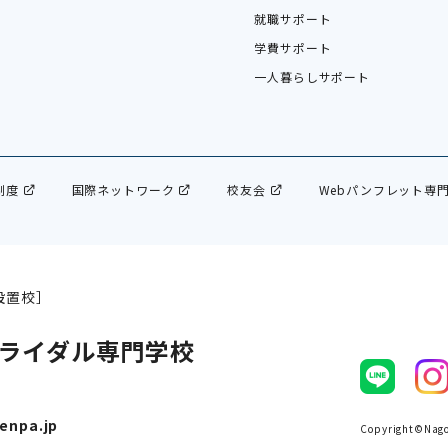
就職サポート
学費サポート
一人暮らしサポート
制度
国際ネットワーク
校友会
Webパンフレット専
設置校］
ライダル専門学校
enpa.jp
Copyright©Nagoy