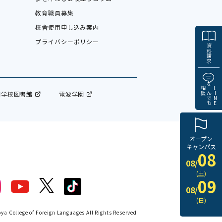
教育職員募集
校舎使用申し込み案内
プライバシーポリシー
資料請求
相談
なんでも
LINE
門学校図書館
電波学園
オープン
キャンパス
08
08/
(土)
09
08/
(日)
a College of Foreign Languages All Rights Reserved