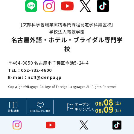
［文部科学省職業実践専門課程認定学科設置校］
学校法人電波学園
名古屋外語・ホテル・ブライダル専門学
校
〒464-0850 名古屋市千種区今池5-24-4
TEL：
052-732-4600
E-mail：
ncfl@denpa.jp
Copyright©Nagoya College of Foreign Languages All Rights Reserved
08
08/
(土)
オープン
09
キャンパス
08/
(日)
資料請求
LINE
なんでも
相談