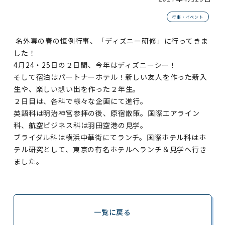
行事・イベント
名外専の春の恒例行事、「ディズニー研修」に行ってきま
した！
4月24・25日の２日間、今年はディズニーシー！
そして宿泊はパートナーホテル！新しい友人を作った新入
生や、楽しい想い出を作った２年生。
２日目は、各科で様々な企画にて進行。
英語科は明治神宮参拝の後、原宿散策。国際エアライン
科、航空ビジネス科は羽田空港の見学。
ブライダル科は横浜中華街にてランチ。国際ホテル科はホ
テル研究として、東京の有名ホテルへランチ＆見学へ行き
ました。
一覧に戻る