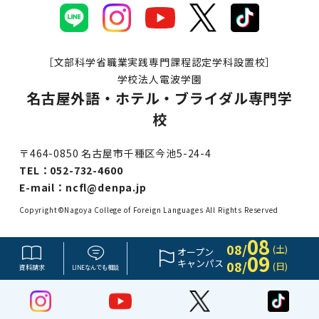
［文部科学省職業実践専門課程認定学科設置校］
学校法人電波学園
名古屋外語・ホテル・ブライダル専門学
校
〒464-0850 名古屋市千種区今池5-24-4
TEL：
052-732-4600
E-mail：
ncfl@denpa.jp
Copyright©Nagoya College of Foreign Languages All Rights Reserved
08
08/
(土)
オープン
09
キャンパス
08/
(日)
資料請求
LINE
なんでも
相談