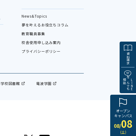
News&Topics
夢を叶えるお役立ちコラム
教育職員募集
校舎使用申し込み案内
プライバシーポリシー
資料請求
相談
なんでも
LINE
門学校図書館
電波学園
オープン
キャンパス
08
08/
(土)