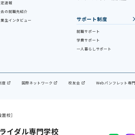
内定速報
過去の就職先紹介
サポート制度
卒業生インタビュー
就職サポート
学費サポート
一人暮らしサポート
制度
国際ネットワーク
校友会
Webパンフレット専
設置校］
ライダル専門学校