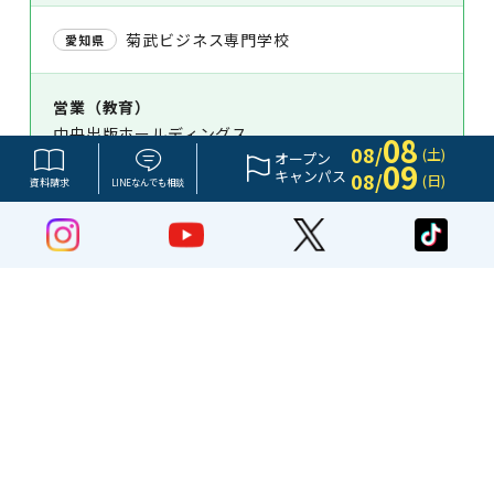
菊武ビジネス専門学校
愛知県
営業（教育）
中央出版ホールディングス
08
08/
(土)
オープン
09
キャンパス
08/
(日)
資料請求
LINE
なんでも
相談
屋久島おおぞら高等学校
愛知県
製造・海外事業
山崎製パン
高浜高等学校
愛知県
空港免税店
中部国際空港旅客サービス