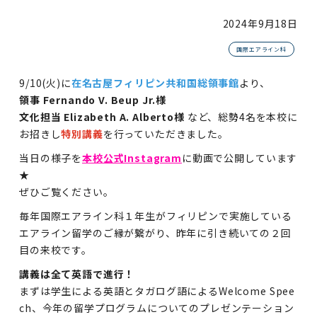
2024年
9月18日
国際エアライン科
9/10(火)に
在名古屋フィリピン共和国総領事館
より、
領事 Fernando V. Beup Jr.様
文化担当 Elizabeth A. Alberto様
など、総勢4名を本校に
お招きし
特別講義
を行っていただきました。
当日の様子を
本校公式Instagram
に動画で公開しています
★
ぜひご覧ください。
毎年国際エアライン科１年生がフィリピンで実施している
エアライン留学のご縁が繋がり、昨年に引き続いての２回
目の来校です。
講義は全て英語で進行！
まずは学生による英語とタガログ語によるWelcome Spee
ch、今年の留学プログラムについてのプレゼンテーション