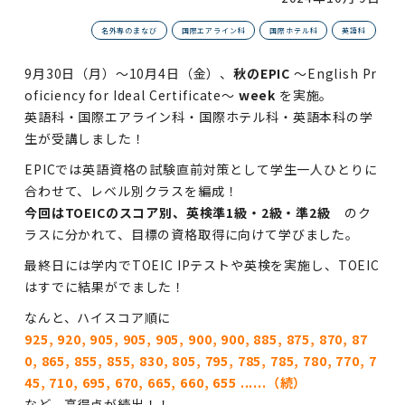
名外専のまなび
国際エアライン科
国際ホテル科
英語科
9月30日（月）～10月4日（金）、
秋のEPIC
～English Pr
oficiency for Ideal Certificate～
week
を実施。
英語科・国際エアライン科・国際ホテル科・英語本科の学
生が受講しました！
EPIC
では英語資格の試験直前対策として学生一人ひとりに
合わせて、レベル別クラスを編成！
今回はTOEICのスコア別、英検準1級・2級・準2級
のク
ラスに分かれて、目標の資格取得に向けて学びました。
最終日には学内でTOEIC IPテストや英検を実施し、TOEIC
はすでに結果がでました！
なんと、ハイスコア順に
925, 920, 905, 905, 905, 900, 900, 885, 875, 870, 87
0, 865, 855, 855, 830, 805, 795, 785, 785, 780, 770, 7
45, 710, 695, 670, 665, 660, 655 ......（続）
など、高得点が続出！！