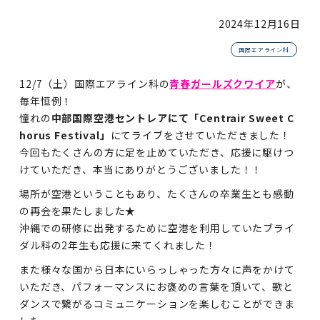
2024年
12月16日
国際エアライン科
12/7（土）国際エアライン科の
青春ガールズクワイア
が、
毎年恒例！
憧れの
中部国際空港セントレアにて「Centrair Sweet C
horus Festival」
にてライブをさせていただきました！
今回もたくさんの方に足を止めていただき、応援に駆けつ
けていただき、本当にありがとうございました！！
場所が空港ということもあり、たくさんの卒業生とも感動
の再会を果たしました★
沖縄での研修に出発するために空港を利用していたブライ
ダル科の2年生も応援に来てくれました！
また様々な国から日本にいらっしゃった方々に声をかけて
いただき、パフォーマンスにお褒めの言葉を頂いて、歌と
ダンスで繋がるコミュニケーションを楽しむことができま