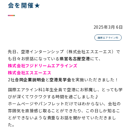
会を開催★
2025年
3月 6日
国際エアライン科
先日、空港インターンシップ（株式会社エスエーエス）で
も日々お世話になっている
県営名古屋空港
にて、
株式会社フジドリームエアラインズ
株式会社エスエーエス
2社
合同企業説明会
と
空港見学会
を実施いただきました！
国際エアライン科1年生全員で空港にお邪魔し、とっても学
びが深くてワクワクする時間を過ごしました♪
ホームぺージやパンフレットだけではわからない、会社の
雰囲気を直接感じ取ることができたり、この日しか知るこ
とができないような貴重なお話を聞かせていただきまし
た。