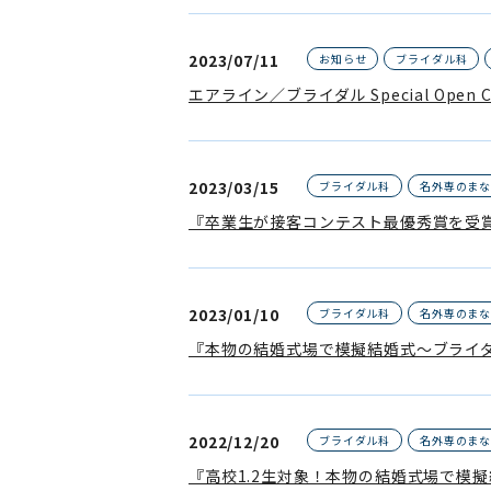
2023/07/11
お知らせ
ブライダル科
エアライン／ブライダル Special Open C
2023/03/15
ブライダル科
名外専のま
『卒業生が接客コンテスト最優秀賞を受
2023/01/10
ブライダル科
名外専のま
『本物の結婚式場で模擬結婚式～ブライ
2022/12/20
ブライダル科
名外専のま
『高校1.2生対象！本物の結婚式場で模