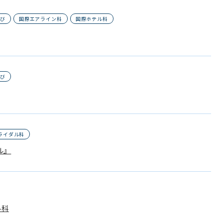
なび
国際エアライン科
国際ホテル科
なび
ライダル科
ル』
ル科