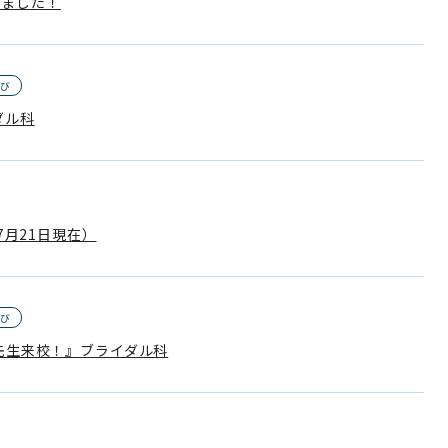
しました！
なび
ダル科
7月21日現在）
なび
先生来校！』ブライダル科