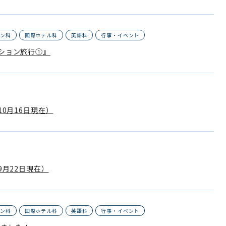
イン科
国際ホテル科
英語科
行事・イベント
ション旅行①』
10月16日現在）
9月22日現在）
イン科
国際ホテル科
英語科
行事・イベント