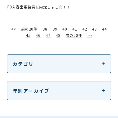
FDA 客室乗務員に内定しました！！
<<
前の20件
38
39
40
41
42
43
44
45
46
47
48
次の20件
>>
カテゴリ
年別アーカイブ